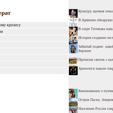
Культуру ацтеков пока
ерат
В Армении обнаружил
ому кризису
В озере Титикака наш
ия
История создания сис
Забытый подвиг: како
Берлине
Прочитан свиток с к
Археологи нашли сок
Киноновинки о путеш
Остров Пасхи, Америк
Население России сокр