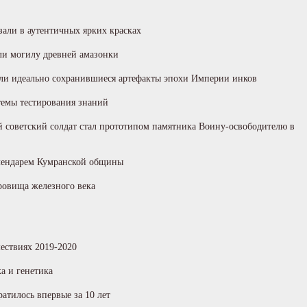
зали в аутентичных ярких красках
и могилу древней амазонки
ли идеально сохранившиеся артефакты эпохи Империи инков
темы тестирования знаний
й советский солдат стал прототипом памятника Воину-освободителю в
алендарем Кумранской общины
ровища железного века
ествиях 2019-2020
а и генетика
атилось впервые за 10 лет