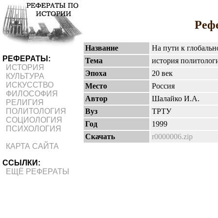
Реф
Название
На пути к глобальн
РЕФЕРАТЫ:
Тема
история политолог
ИСТОРИЯ
Эпоха
20 век
КУЛЬТУРА
ИСКУССТВО
Место
Россия
ФИЛОСОФИЯ
Автор
Шалайко И.А.
РЕЛИГИЯ
Вуз
ТРТУ
ПОЛИТОЛОГИЯ
СОЦИОЛОГИЯ
Год
1999
ПСИХОЛОГИЯ
Скачать
r0000006.zip
КАРТА САЙТА
ССЫЛКИ:
ЕЩЁ РЕФЕРАТЫ