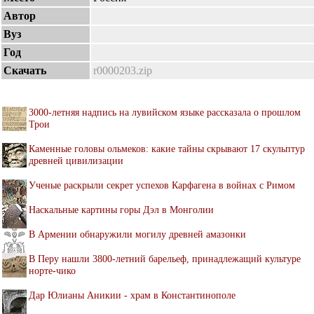
Автор
Вуз
Год
Скачать
r0000203.zip
3000-летняя надпись на лувийском языке рассказала о прошлом
Трои
Каменные головы ольмеков: какие тайны скрывают 17 скульптур
древней цивилизации
Ученые раскрыли секрет успехов Карфагена в войнах с Римом
Наскальные картины горы Дэл в Монголии
В Армении обнаружили могилу древней амазонки
В Перу нашли 3800-летний барельеф, принадлежащий культуре
норте-чико
Дар Юлианы Аникии - храм в Константинополе