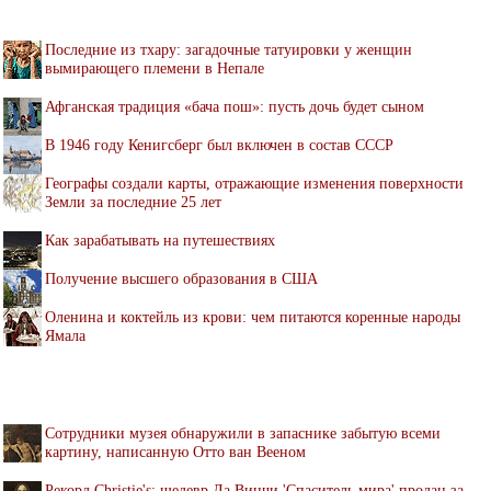
Последние из тхару: загадочные татуировки у женщин
вымирающего племени в Непале
Афганская традиция «бача пош»: пусть дочь будет сыном
В 1946 году Кенигсберг был включен в состав СССР
Географы создали карты, отражающие изменения поверхности
Земли за последние 25 лет
Как зарабатывать на путешествиях
Получение высшего образования в США
Оленина и коктейль из крови: чем питаются коренные народы
Ямала
Cотрудники музея обнаружили в запаснике забытую всеми
картину, написанную Отто ван Вееном
Рекорд Christie's: шедевр Да Винчи 'Спаситель мира' продан за