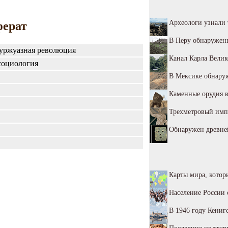
Археологи узнали
ферат
В Перу обнаружены
уржуазная революция
Канал Карла Велик
социология
В Мексике обнару
Каменные орудия в
Трехметровый импе
Обнаружен древн
Карты мира, котор
Население России 
В 1946 году Кениг