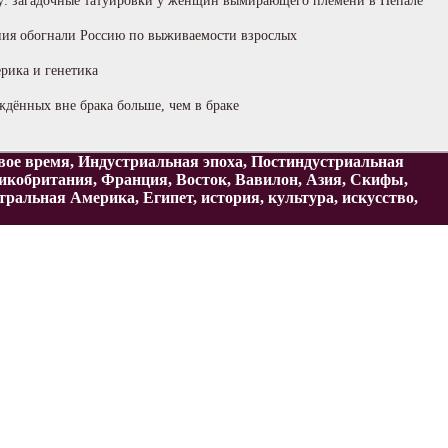
у: загадочные татуировки у женщин вымирающего племени в Непале
ия обогнали Россию по выживаемости взрослых
рика и генетика
ждённых вне брака больше, чем в браке
овое время, Индустриальная эпоха, Постиндустриальная
ликобритания, Франция, Восток, Вавилон, Азия, Скифы,
льная Америка, Египет, история, культура, искусство,