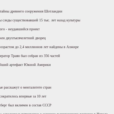
 тайны древнего сооружения Шотландии
 следы существовавшей 15 тыс. лет назад культуры
ого - неудавшийся проект
жен двухтысячелетний дворец
озрастом до 2,4 миллионов лет найдены в Алжире
ратор Траян был собран из 356 частей
ейший артефакт Южной Америки
ые расскажут о менталитете стран
сократилось впервые за 10 лет
сберг был включен в состав СССР